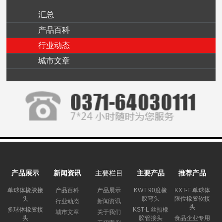
汇总
产品百科
行业动态
城市文章
产品展示
新闻资讯
主要栏目
主要产品
推荐产品
单球体橡胶接
产品百科
产品展示
KWT 90度橡
KXT-F 单球体
头
胶弯头
限位橡胶软接
行业动态
新闻资讯
头
多球体橡胶接
KST-L 丝扣橡
城市文章
关于我们
头
胶管接头
食品企业专用