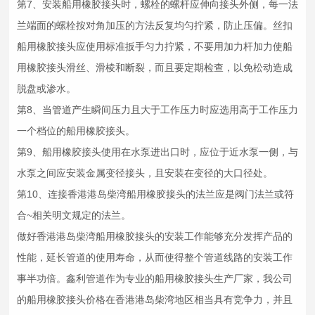
第7、安装船用
橡胶接头
时，螺栓的螺杆应伸向接头外侧，每一法
兰端面的螺栓按对角加压的方法反复均匀拧紧，防止压偏。丝扣
船用
橡胶接头
应使用标准扳手匀力拧紧，不要用加力杆加力使船
用
橡胶接头
滑丝、滑棱和断裂，而且要定期检查，以免松动造成
脱盘或渗水。
第8、当管道产生瞬间压力且大于工作压力时应选用高于工作压力
一个档位的船用
橡胶接头
。
第9、船用
橡胶接头
使用在水泵进出口时，应位于近水泵一侧，与
水泵之间应安装金属变径接头，且安装在变径的大口径处。
第10、连接香港港岛柴湾船用
橡胶接头
的法兰应是阀门法兰或符
合~相关明文规定的法兰。
做好香港港岛柴湾船用
橡胶接头
的安装工作能够充分发挥产品的
性能，延长管道的使用寿命，从而使得整个管道线路的安装工作
事半功倍。鑫利管道作为专业的船用
橡胶接头
生产厂家，我公司
的船用
橡胶接头
价格在香港港岛柴湾地区相当具有竞争力，并且