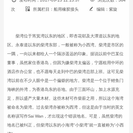
发布时间：2017-09-13 12:13:57
浏览次数：364
次
所属栏目：船用橡胶接头
编辑：紫旋
柴湾位于筲箕湾以东的地区，即杏花邨及大潭道以东的地
区。永泰道以东的柴湾东部，一般被称为小西湾。柴湾是市区的
一隅，一向以来都给人一个隔涉遥远的印象。据说以前中巴某位
董事，虽然家住香港岛，但因为嫌柴湾太偏远，宁愿租用中环的
酒店作办公室，也不愿每天走到中巴的柴湾总部上班。这可见柴
湾以前在不少人眼中是一个偏僻的地方。柴湾是一个位于鲤鱼门
海峡的外湾，为香港岛东的谷地。由于三面环山，加上水源充
足，所以盛产大量木材。这些木材可作柴薪之用，所以这个海湾
被命名为柴湾。过去柴湾亦被称为西湾，但这是由于当时的英文
名称误写作Sai Wan，才出现这个错误地名。可是，虽然柴湾的
地名已被纠正，但柴湾以东的小海湾“小柴湾”就一直被称为“小西