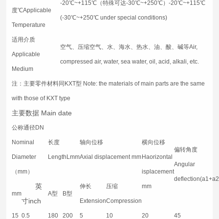
-20℃~+115℃（特殊可达-30℃~+250℃）-20℃~+115℃
度℃Applicable
(-30℃~+250℃ under special conditions)
Temperature
适用介质
空气、压缩空气、水、海水、热水、油、酸、碱等Air,
Applicable
compressed air, water, sea water, oil, acid, alkali, etc.
Medium
注：
主要零件材料同KXT型 Note: the materials of main parts are the same
with those of KXT type
主要数据 Main date
公称通径DN
Nominal
长度
轴向位移
横向位移
偏转角度
Diameter
LengthLmm
Axial displacement mm
Haorizontal
Angular
（mm）
isplacement
deflection(a1+a2
英
伸长
压缩
mm
mm
A型
B型
寸inch
Extension
Compression
15
0.5
180
200
5
10
20
45