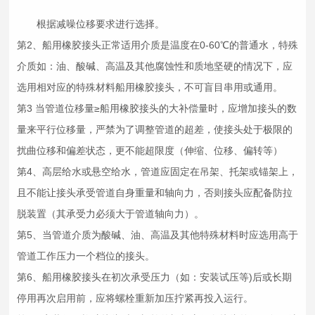
根据减噪位移要求进行选择。
第2、船用
橡胶接头
正常适用介质是温度在0-60℃的普通水，特殊
介质如：油、酸碱、高温及其他腐蚀性和质地坚硬的情况下，应
选用相对应的特殊材料船用
橡胶接头
，不可盲目串用或通用。
第3 当管道位移量≥船用
橡胶接头
的大补偿量时，应增加接头的数
量来平行位移量，严禁为了调整管道的超差，使接头处于极限的
扰曲位移和偏差状态，更不能超限度（伸缩、位移、偏转等）
第4、高层给水或悬空给水，管道应固定在吊架、托架或锚架上，
且不能让接头承受管道自身重量和轴向力，否则接头应配备防拉
脱装置（其承受力必须大于管道轴向力）。
第5、当管道介质为酸碱、油、高温及其他特殊材料时应选用高于
管道工作压力一个档位的接头。
第6、船用
橡胶接头
在初次承受压力（如：安装试压等)后或长期
停用再次启用前，应将螺栓重新加压拧紧再投入运行。