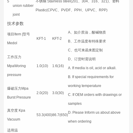
5
不锈钢 Stainless steel(201、304、316、321)、塑料
union rubber
Plastic(CPVC、PVDF、PPH、UPVC、RPP)
joint
技术参数
A、如介质油，酸碱物质
项目Item |型号
KFT-1
KFT-2
B、工作温度有特殊要求
Medol
C、也可来函来图定制
工作压力
D、订货时需说明
MpaWoring
1.0(10)
1.6(16)
A. If media is oil, acid or alkali.
pressure
B. If special requirements for
working temperature
爆破压力Mpa
2.0(20)
3.0(30)
C. If OEM orders with drawings or
Burst Pressure
samples
真空度 Kpa
D. Please Inform us about above
53.3(400)
86.7(650)
Vacuum
when ordering
适用温