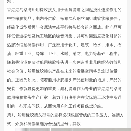
湾”。
香港港岛柴湾船用
橡胶接头
用于金属管道之间起挠性连接作用的
中空橡胶制品，由内外层胶、帘布层和钢丝圈组成管状橡胶件，
经硫化成型后再与金属法兰或平行接头松套组合而成。此产品可
降低管道振动及施工地区的噪音污染，并可对因温度变化引起的
热胀冷缩起补偿作用，广泛应用于化工、建筑、给水、排水、石
油、轻重工业、冷冻、卫生、水暖、消防、电力等基础工程中。
随着香港港岛柴湾船用
橡胶接头
进一步创造着非凡的经济效益和
社会价值，船用
橡胶接头
产品在未来的发展空间将是难以估量
的。正因为如此，随着船用
橡胶接头
产品使用量的增加，产品的
安装工作就显得更加的重要，鑫利管道作为专业的香港港岛柴湾
船用
橡胶接头
生产厂家，着力于解决用户在实际施工环境中所遇
到的一些现实问题，从而为用户的工程项目保驾护航。
第1、船用
橡胶接头
型号的选择必须根据管线的工作压力、连接方
式、介质和补偿量选择合适的型号，其数