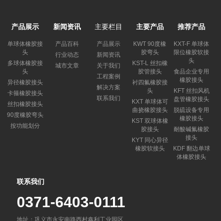
产品展示
新闻资讯
主要栏目
主要产品
推荐产品
单球体橡胶接
产品百科
产品展示
KWT 90度橡
KXT-F 单球体
头
胶弯头
限位橡胶软接
行业动态
新闻资讯
头
多球体橡胶接
KST-L 丝扣橡
城市文章
关于我们
头
胶管接头
食品企业专用
工程案例
橡胶接头
异径橡胶接头
衬四氟橡胶接
解决方案
头
KFT 丝扣风机
卡箍橡胶接头
联系我们
盘管橡胶接头
KXT 单球体可
丝扣橡胶接头
曲挠橡胶接头
脱硫设备专用
90度橡胶弯头
橡胶接头
KST 双球体橡
按功能划分
胶接头
耐酸碱氟橡胶
接头
KYT 同心异径
橡胶软接头
KDF 翻边单球
体橡胶接头
联系我们
0371-6403-0111
地址：巩义市永安南路西村鑫利工业园区