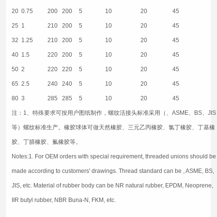
20
0.75
200
200
5
10
20
45
25
1
210
200
5
10
20
45
32
1.25
210
200
5
10
20
45
40
1.5
220
200
5
10
20
45
50
2
220
220
5
10
20
45
65
2.5
240
240
5
10
20
45
80
3
285
285
5
10
20
45
注：
1、特殊要求可按用户图纸制作，螺纹活接头标准采用（、ASME、BS、JIS
等）螺纹标准生产。橡胶球体可做天然橡胶、三元乙丙橡胶、氯丁橡胶、丁基橡
胶、丁腈橡胶、氟橡胶等。
Notes:
1. For OEM orders with special requirement, threaded unions should be
made according to customers' drawings. Thread standard can be , ASME, BS,
JIS, etc. Material of rubber body can be NR natural rubber, EPDM, Neoprene,
IIR butyl rubber, NBR Buna-N, FKM, etc.