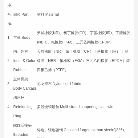
序
号
部位 Part
材料 Material
No.
天然橡胶(NR)、氯丁橡胶(CR)、丁基橡胶(IIR)、丁腈橡胶
1
主体 Body
(NBR)、氟橡胶(FKM)、三元乙丙橡胶(EPDM)
内、外衬
天然橡胶（NR） 氯丁橡胶（CR）丁基橡胶（IIR） 丁腈
2
Inner & Outer
橡胶（NBR）氟橡胶（FKM）三元乙丙橡胶（EPDM）聚
Rubber
四氟乙烯（PTFE）
主体骨架
3
尼龙帘布 Nylon cord fabric
Body Carcass
增压环
4
Reinforcing
多股镀铜钢丝 Multi-strand coppering steel wire
Ring
螺纹活接头
铸造、锻造碳钢 Cast and forged carbon steel(Q235)、
threaded