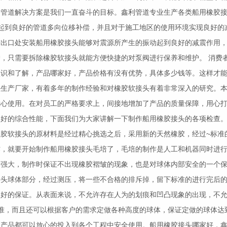
的管道解决方案是我们一直奋斗的目标。鑫利管道专业生产各类船用
橡胶
起到良好的管道多向位移补偿，并且对于施工地区的使用环境实现良好的
进出口处安装船用
橡胶接头
能够对震源所产生的振动起到良好的减震作用
护，只需要拆除
橡胶软接头
就能方便快捷的对泵阀进行保养和维护。 消费
认识和了解，产品哪家好，产品价格有没有优势，具体多少钱等。这样才
头
生产厂家，有着多年的制作经验和对
橡胶软接头
有着非常深入的研究。
放心使用。在对员工的严格要求上，间接地增加了产品的质量保障，用心
良好的综合性能，下面我们为大家讲解一下制作船用
橡胶接头
的各项检查。
橡胶软接头
的原材料是经过精心挑选之后，采用新的天然橡胶，经过~标准
作，就要开始制作船用
橡胶接头
毛培了，毛培的制作是人工和机器同时进
加强大，制作时保证不出现橡胶褶皱的现象，也是对球体内部安全的一个
接头
球体部分，经过测压，将一些不合格的排斥掉，留下标准的进行完后
很好的保证。从表面来说，不允许存在人为的划痕和凹凸现象的出现，不
准，而且还可以根据客户的需求定做各种高度的球体，保证定做的球体达
台产品都可以放心的投入到各个工程中安全使用。船用
橡胶接头
哪家好，