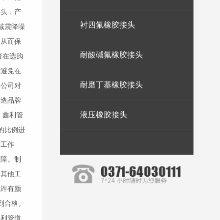
接头
，产
衬四氟橡胶接头
减震降噪
，从而保
耐酸碱氟橡胶接头
者在选购
能避免在
耐磨丁基橡胶接头
本公司对
打造品牌
液压橡胶接头
 鑫利管
的比例进
行工作
保障。制
的其他工
允许有颜
到合格。
鑫利管道