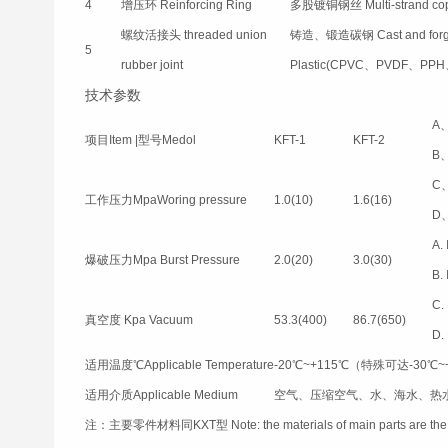
4
增压环 Reinforcing Ring
多股镀铜钢丝 Multi-strand coppe
螺纹活接头 threaded union
铸造、锻造碳钢 Cast and forge
5
rubber joint
Plastic(CPVC、PVDF、PP
技术参数
A
项目Item |型号Medol
KFT-1
KFT-2
B
C
工作压力MpaWoring pressure
1.0(10)
1.6(16)
D
A. 
爆破压力Mpa Burst Pressure
2.0(20)
3.0(30)
B. 
C.
真空度 Kpa Vacuum
53.3(400)
86.7(650)
D.
适用温度℃Applicable Temperature
-20℃~+115℃（特殊可达-30℃~+250
适用介质Applicable Medium
空气、压缩空气、水、海水、热水、油、酸、碱等Air
注：
主要零件材料同KXT型 Note: the materials of main parts are the s