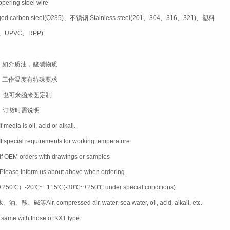
ring steel wire
d carbon steel(Q235)、不锈钢 Stainless steel(201、304、316、321)、塑料
H、UPVC、RPP)
、如介质油，酸碱物质
、工作温度有特殊要求
、也可来函来图定制
、订货时需说明
If media is oil, acid or alkali.
If special requirements for working temperature
 If OEM orders with drawings or samples
 Please Inform us about above when ordering
℃）-20℃~+115℃(-30℃~+250℃ under special conditions)
, compressed air, water, sea water, oil, acid, alkali, etc.
ame with those of KXT type