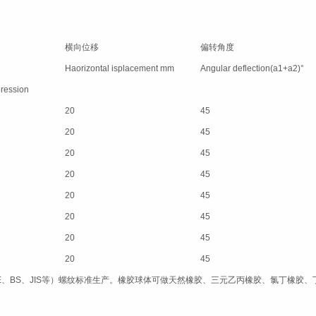
横向位移
偏转角度
Haorizontal isplacement mm
Angular deflection(a1+a2)°
ession
20
45
20
45
20
45
20
45
20
45
20
45
20
45
20
45
E、BS、JIS等）螺纹标准生产。橡胶球体可做天然橡胶、三元乙丙橡胶、氯丁橡胶、