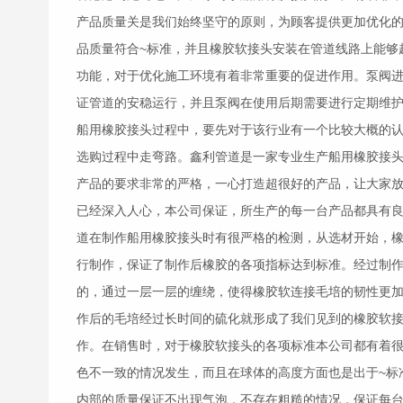
产品质量关是我们始终坚守的原则，为顾客提供更加优化
品质量符合~标准，并且
橡胶软接头
安装在管道线路上能够
功能，对于优化施工环境有着非常重要的促进作用。泵阀
证管道的安稳运行，并且泵阀在使用后期需要进行定期维
船用
橡胶接头
过程中，要先对于该行业有一个比较大概的
选购过程中走弯路。鑫利管道是一家专业生产船用
橡胶接
产品的要求非常的严格，一心打造超很好的产品，让大家
已经深入人心，本公司保证，所生产的每一台产品都具有
道在制作船用
橡胶接头
时有很严格的检测，从选材开始，
行制作，保证了制作后橡胶的各项指标达到标准。经过制
的，通过一层一层的缠绕，使得橡胶软连接毛培的韧性更
作后的毛培经过长时间的硫化就形成了我们见到的
橡胶软
作。在销售时，对于
橡胶软接头
的各项标准本公司都有着
色不一致的情况发生，而且在球体的高度方面也是出于~标
内部的质量保证不出现气泡，不存在粗糙的情况，保证每