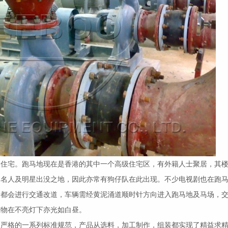
级住宅。跑马地现在是香港的其中一个高级住宅区，有外籍人士聚居，其
港名人及明星出没之地，因此亦常有狗仔队在此出现。不少电视剧也在跑
，都会进行交通改道，车辆需经黄泥涌道顺时针方向进入跑马地及马场，
筑物在不亮灯下亦光如白昼。
常严格的一系列标准规范，产品从选料，加工制作，组装都实现了精益求