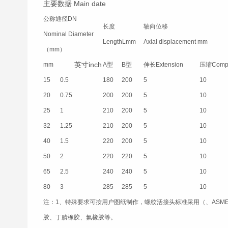
主要数据 Main date
公称通径DN
长度
轴向位移
Nominal Diameter
LengthLmm
Axial displacement mm
（mm）
英寸inch
mm
A型
B型
伸长Extension
压缩Compr
15
0.5
180
200
5
10
20
0.75
200
200
5
10
25
1
210
200
5
10
32
1.25
210
200
5
10
40
1.5
220
200
5
10
50
2
220
220
5
10
65
2.5
240
240
5
10
80
3
285
285
5
10
注：
1、特殊要求可按用户图纸制作，螺纹活接头标准采用（、ASM
胶、丁腈橡胶、氟橡胶等。