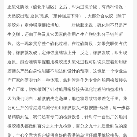
正硫化阶段（硫化平坦区）之后，即为过硫阶段，有两种情况：
天然胶出现“返原”现象（定伸强度下降），大部分合成胶（除丁
基胶外）定伸强度继续增加。 对橡胶来说，硫化时不只是产
生交联，还由于热及其它因素的作用产生产联链和分子链的断
裂。这一现象贯穿整个硫化过程。在过硫阶段，如果交联仍占优
势，橡胶就发硬，定伸强度继续上升，反之，橡胶发软，即出现
返原。能否准确掌握船用
橡胶接头
硫化过程可以说决定着船用
橡
胶接头
产品自身性能能不能达到设计的预期，这也是一个专业生
产厂家的硬实力的一种体现，鑫利管道作为专业的船用
橡胶接头
生产厂家，切实做到了针对船用
橡胶接头
硫化过程的精益求精，
因为我们明白，稍微的失之毫厘，那也将导致结果差之千里。我
公司生产的香港港岛湾仔船用
橡胶接头
严格按照~标准，每一步都
是精确到位，我们还有专门的检测设备，针对每一台出厂的船用
橡胶接头
都做到百分之九十九检测，百分之九十九质量到位的原
则，全心全意为客户提供良好的香港港岛湾仔船用
橡胶接头
。鑫