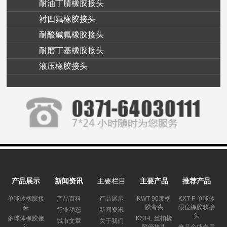
耐油丁腈橡胶接头
衬四氟橡胶接头
耐酸碱氟橡胶接头
耐磨丁基橡胶接头
液压橡胶接头
产品展示
新闻资讯
主要栏目
主要产品
推荐产品
单球体橡胶接
产品百科
产品展示
KWT 90度橡
KXT-F 单球体
头
胶弯头
限位橡胶软接
行业动态
新闻资讯
头
多球体橡胶接
KST-L 丝扣橡
城市文章
关于我们