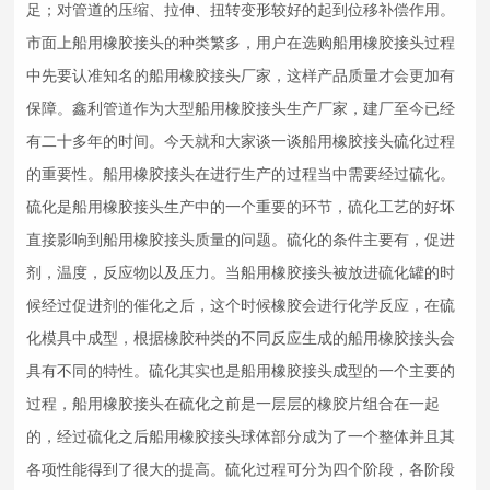
足；对管道的压缩、拉伸、扭转变形较好的起到位移补偿作用。
市面上船用
橡胶接头
的种类繁多，用户在选购船用
橡胶接头
过程
中先要认准知名的船用
橡胶接头
厂家，这样产品质量才会更加有
保障。鑫利管道作为大型船用
橡胶接头
生产厂家，建厂至今已经
有二十多年的时间。今天就和大家谈一谈船用
橡胶接头
硫化过程
的重要性。船用
橡胶接头
在进行生产的过程当中需要经过硫化。
硫化是船用
橡胶接头
生产中的一个重要的环节，硫化工艺的好坏
直接影响到船用
橡胶接头
质量的问题。硫化的条件主要有，促进
剂，温度，反应物以及压力。当船用
橡胶接头
被放进硫化罐的时
候经过促进剂的催化之后，这个时候橡胶会进行化学反应，在硫
化模具中成型，根据橡胶种类的不同反应生成的船用
橡胶接头
会
具有不同的特性。硫化其实也是船用
橡胶接头
成型的一个主要的
过程，船用
橡胶接头
在硫化之前是一层层的橡胶片组合在一起
的，经过硫化之后船用
橡胶接头
球体部分成为了一个整体并且其
各项性能得到了很大的提高。硫化过程可分为四个阶段，各阶段