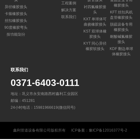
头
胶管接头
食品企业专用
工程案例
橡胶接头
异径橡胶接头
衬四氟橡胶接
解决方案
头
KFT 丝扣风机
卡箍橡胶接头
联系我们
盘管橡胶接头
KXT 单球体可
丝扣橡胶接头
曲挠橡胶接头
脱硫设备专用
90度橡胶弯头
橡胶接头
KST 双球体橡
按功能划分
胶接头
耐酸碱氟橡胶
接头
KYT 同心异径
橡胶软接头
KDF 翻边单球
体橡胶接头
联系我们
0371-6403-0111
地址：巩义市永安南路西村鑫利工业园区
邮编：451281
24小时电话：15981966619(微信同号)
鑫利管道设备有限公司
版权所有 ICP备案：
豫ICP备12016377号-2