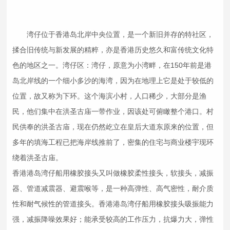
湾仔位于香港岛北岸中央位置，是一个新旧并存的特社区，
揉合旧传统与新发展的精粹，亦是香港历史悠久和富传统文化特
色的地区之一。湾仔区：湾仔，原意为小湾畔，在150年前是港
岛北岸线的一个细小多沙的海湾，因为在地理上它是处于较低的
位置，故又称为下环。这个海滨小村，人口稀少，大部分是渔
民，他们集中在洪圣古庙一带作业，因该处可俯瞰整个港口。村
民供奉的洪圣古庙，现在仍然屹立在皇后大道东原来的位置，但
多年的填海工程已把海岸线推前了，密集的住宅与商业楼宇现环
绕着洪圣古庙。
香港港岛湾仔船用
橡胶接头
又叫做橡胶柔性接头，软接头，减振
器、管道
减震器
、避震喉等，是一种高弹性、高气密性，耐介质
性和耐气候性的管道接头。香港港岛湾仔船用
橡胶接头
吸振能力
强，减振降噪效果好；能承受较高的工作压力，抗爆力大，弹性