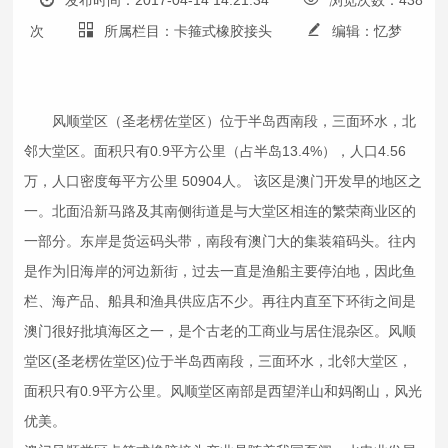
发布时间：2017-04-14 14:21:34
浏览次数：438
次
所属栏目：卡箍式橡胶接头
编辑：忆梦
风顺堂区（圣老楞佐堂区）位于半岛西南段，三面环水，北
邻大堂区。面积只有0.9平方公里（占半岛13.4%），人口4.56
万，人口密度每平方公里 50904人。 该区是澳门开发早的地区之
一。北面沿新马路及其南侧街道是与大堂区相连的繁荣商业区的
一部分。东岸是货运码头带，南段有澳门大的集装箱码头。往内
是作为旧海岸的河边新街，过去一直是渔船主要停泊地，因此鱼
栏、海产品、船具和渔具供应店不少。再往内直至下环街之间是
澳门很好批填海区之一，是个古老的工商业与居住混杂区。风顺
堂区(圣老楞佐堂区)位于半岛西南段，三面环水，北邻大堂区，
面积只有0.9平方公里。风顺堂区南部是西望洋山和妈阁山，风光
优美。