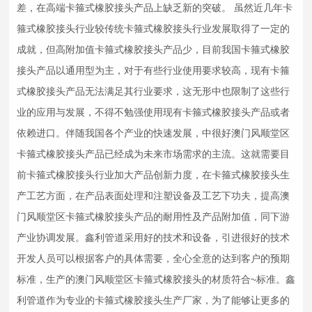
差，在高端卡箍式
橡胶接头
产品上缺乏新的突破。 虽然近几年卡
箍式
橡胶接头
行业较传统卡箍式
橡胶接头
行业发展取得了一定的
成就，但高附加值卡箍式
橡胶接头
产品少，目前我国卡箍式
橡胶
接头
产品以通用型为主，对于有些行业使用要求较高，现有卡箍
式
橡胶接头
产品无法满足其行业要求，这无形中也限制了这些行
业的应用与发展，不得不勉强使用现有卡箍式
橡胶接头
产品或者
依赖进口。伴随我国各个产业的快速发展，中很好澳门风顺堂区
卡箍式
橡胶接头
产品已经成为未来市场需求的主流。这就需要目
前卡箍式
橡胶接头
行业加大产品创新力度，在卡箍式
橡胶接头
生
产工艺方面，在产品表面处理和注塑设备及工艺下功夫，提高澳
门风顺堂区卡箍式
橡胶接头
产品的耐用性及产品附加值，同下游
产业协调发展。鑫利管道采用好的技术和设备，引进很好的技术
开发人员可以根据客户的具体需要，全心全意的达到客户的预期
标准，生产的澳门风顺堂区卡箍式
橡胶接头
的材质符合~标准。鑫
利管道作为专业的卡箍式
橡胶接头
生产厂家，为了能够让更多的