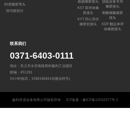
曲挠橡胶接头
脱硫设备专用
90度橡胶弯头
橡胶接头
KST 双球体橡
按功能划分
胶接头
耐酸碱氟橡胶
接头
KYT 同心异径
橡胶软接头
KDF 翻边单球
体橡胶接头
联系我们
0371-6403-0111
地址：巩义市永安南路西村鑫利工业园区
邮编：451281
24小时电话：15981966619(微信同号)
鑫利管道设备有限公司
版权所有 ICP备案：
豫ICP备12016377号-2