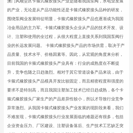
澳门风顺堂区卡箍式
橡胶接头
产业是随着我国泵阀，水电业发展
的产业，无论是从产品功能性还是卡箍式
橡胶接头
品种的研发，
围绕泵阀业发展特征明显，卡箍式
橡胶接头
产品也逐渐成为我国
冶金用品的主力军。卡箍式
橡胶接头
企业从产品的技术开发、设
计、注塑和使用的全过程，从很大程度上直接关系到我国泵阀行
业的长远发展问题。 卡箍式
橡胶接头
产品的市场供需，取决于产
品质量、技术水平、价格因素等。因此，从宏观的角度来分析，
目前我国的卡箍式
橡胶接头
产业具有：行业的成熟度在不断提
升，竞争也随之日趋激烈。相对于其它管道设备产品来说，由于
卡箍式
橡胶接头
产品模具开发比较固定，而且精密程度和强度的
要求不是特别高，而且我国注塑加工技术已经日趋成熟，各个卡
箍式
橡胶接头
厂家生产的产品差异性较小，所以才导致行业竞争
异常激烈。从我国卡箍式
橡胶接头
产业发展的现阶段来看，我们
不难发现，卡箍式
橡胶接头
行业发展面临的难题还有很多，包括
企业资金压力、厂区建设、注塑设备落后、生产技术工艺缺乏突