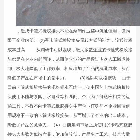
，造成卡箍式
橡胶接头
不能在泵阀作业链中流通使用，仅局
限于企业内部。 (2)受卡箍式
橡胶接头
周转方式的制约，流通过程
成本过高. 从调研中可以发现，绝大多数企业的卡箍式
橡胶接
头
都是在企业内部周转，从而使企业的产品经过多次人工搬运装
卸，极大地降低了工作效率，相应增加了产品的流通成本，从而
降低了产品在市场中的竞争力。 (3)难以与规格接轨 由于
目前卡箍式
橡胶接头
的规格标准不统一，使中国的卡箍式
橡胶接
头
使用不能与泵阀、水电业等相匹配。企业为了能适应相关的运
输工具，不得不向卡箍式
橡胶接头
生产企业订购与本企业周转使
用规格不一致的卡箍式
橡胶接头
，从而增加了企业的出口成本，
降低了产品的竞争力。（4）目前泵阀市场上所使用的卡箍式
橡胶
接头
大多数为低端产品，附加值较低，产品生产工艺、技术含量