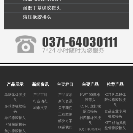
耐磨丁基橡胶接头
液压橡胶接头
产品展示
新闻资讯
主要栏目
主要产品
推荐产品
单球体橡胶接
产品百科
产品展示
KWT 90度橡
KXT-F 单球体
头
胶弯头
限位橡胶软接
行业动态
新闻资讯
头
多球体橡胶接
KST-L 丝扣橡
城市文章
关于我们
头
胶管接头
食品企业专用
工程案例
橡胶接头
异径橡胶接头
衬四氟橡胶接
解决方案
头
KFT 丝扣风机
卡箍橡胶接头
联系我们
盘管橡胶接头
KXT 单球体可
丝扣橡胶接头