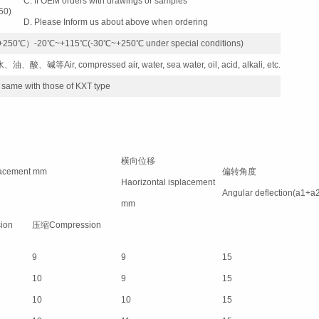
C. If OEM orders with drawings or samples
50)
D. Please Inform us about above when ordering
℃）-20℃~+115℃(-30℃~+250℃ under special conditions)
, compressed air, water, sea water, oil, acid, alkali, etc.
ame with those of KXT type
横向位移
lacement mm
偏转角度
Haorizontal isplacement
Angular deflection(a1+a2
mm
ion
压缩Compression
9
9
15
10
9
15
10
10
15