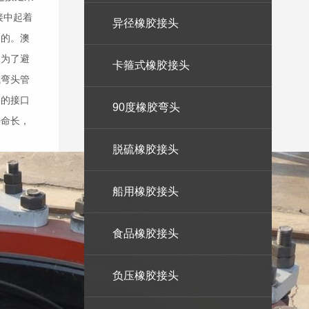
接中起着
异径橡胶接头
制的。澳
是为了避
卡箍式橡胶接头
或弯头管
路的接口
90度橡胶弯头
寿命长，
脱硫橡胶接头
船用橡胶接头
食品橡胶接头
负压橡胶接头