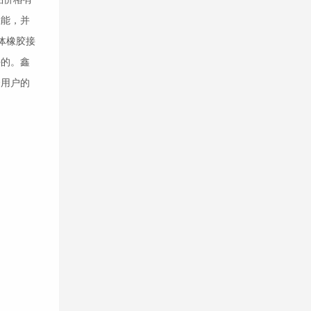
性能，并
体
橡胶接
好的。鑫
合用户的