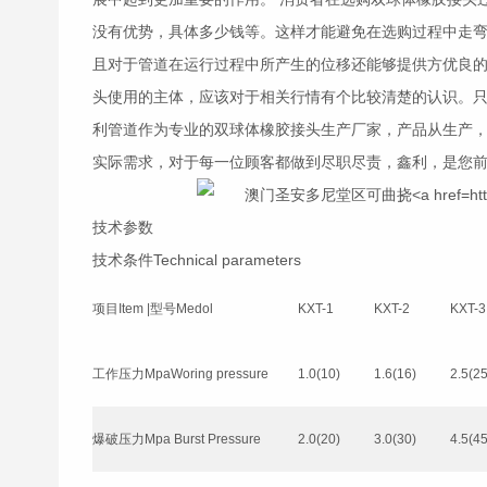
没有优势，具体多少钱等。这样才能避免在选购过程中走
且对于管道在运行过程中所产生的位移还能够提供方优良的
头
使用的主体，应该对于相关行情有个比较清楚的认识。
利管道作为专业的双球体
橡胶接头
生产厂家，产品从生产
实际需求，对于每一位顾客都做到尽职尽责，鑫利，是您
技术参数
技术条件Technical parameters
项目Item |型号Medol
KXT-1
KXT-2
KXT-3
工作压力MpaWoring pressure
1.0(10)
1.6(16)
2.5(25
爆破压力Mpa Burst Pressure
2.0(20)
3.0(30)
4.5(45