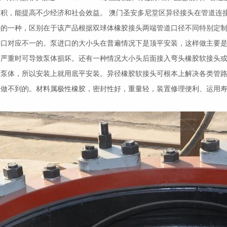
积，能提高不少经济和社会效益。 澳门圣安多尼堂区异径接头在管道连
头
的一种，区别在于该产品根据双球体
橡胶接头
两端管道口径不同特别定
接口对应不一的。泵进口的大小头在普遍情况下是顶平安装，这样做主要
，严重时可导致泵体损坏。还有一种情况大小头后面接入弯头
橡胶软接头
入泵体，所以安装上就用底平安装。异径
橡胶软接头
可根本上解决各类管
管做不到的。材料属极性橡胶，密封性好，重量轻，装置修理便利、运用