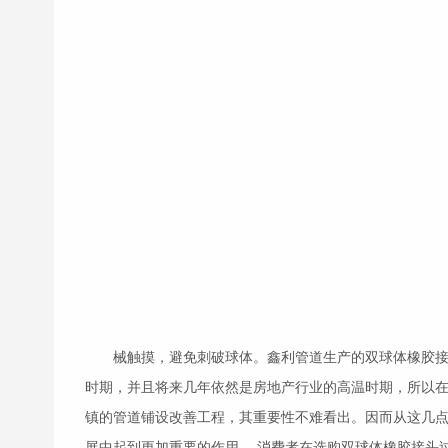
械触摸，避免刺破球体。鑫利管道生产的双球体
橡胶
时期，并且将来几年依然是房地产行业的高温时期，所以在
镇的管道铺设改善工程，其重要性不难看出。因而从这几
展中起到更加重要的作用。 消费者在选购双球体
橡胶接头