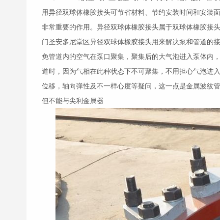
用异径双球体
橡胶接头
可节省材料、节约安装时间和安装面
非常重要的作用。异径双球体
橡胶接头
属于双球体
橡胶接
门圣安多尼堂区异径双球体
橡胶接头
用来解决泵和管道的
免管道内的空气在泵口聚集，聚集后的大气泡进入泵体内
道时，因为气相在此种状态下不可聚集，不用担心气泡进
位移，轴向弹性及不一样心度等疑问，这一点是金属波纹
但不能与尖利金属器