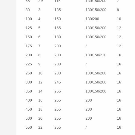
65
2.5
115
130/150/200
7
80
3
135
130/150/200
8
100
4
150
130/200
10
125
5
165
130/150/200
12
150
6
180
130/150/200
12
175
7
200
/
12
200
8
200
130/150/210
16
225
9
200
/
16
250
10
230
130/150/200
16
300
12
245
130/150/200
16
350
14
255
130/150/200
16
400
16
255
200
16
450
18
255
200
16
500
20
255
200
16
550
22
255
/
16