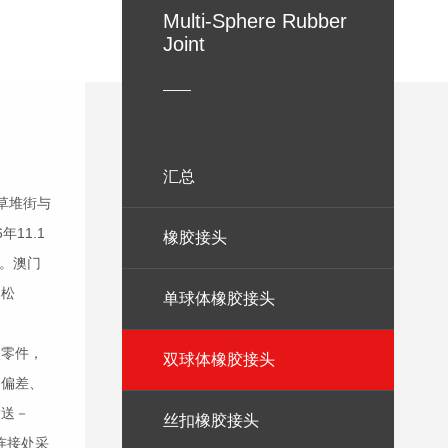
Multi-Sphere Rubber
Joint
——
汇总
草堆街与
11.1
橡胶接头
内。澳门
（松
单球体橡胶接头
装零件，
双球体橡胶接头
道偏差、
输送－
丝扣橡胶接头
连接处采