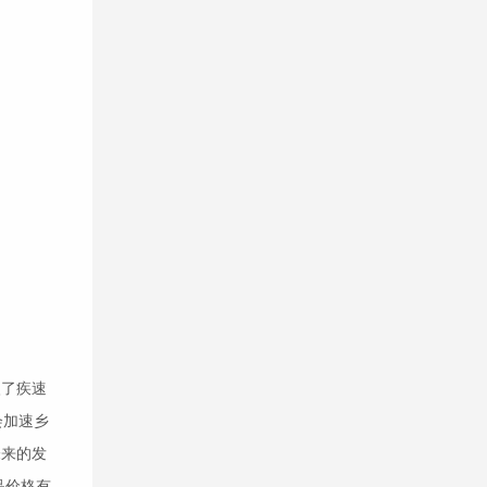
入了疾速
会加速乡
未来的发
品价格有