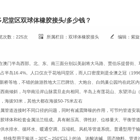
多尼堂区双球体橡胶接头/多少钱？
览次数：225次
所属栏目：双球体橡胶接头
编辑：紫旋
在澳门半岛西部。北、东、南三面分别以美副将大马路、贾伯乐提督街、
半岛16.4%。人口仅次于花地玛堂区，而人口密度则是全澳之冠（1996年
头、新桥等地，不错的旅游胜地大三巴牌坊、大炮台、白鸽巢公园均在此区
向西南倾斜，与华南沿岸山脉震旦走向相同。半岛上有莲花山、东望洋山
海拔93米，其他大都在海拔50-75米左右
金属管道连接时不同口径的问题，同时有减震降噪的作用，可节约管道安
橡胶球体和松套金属法兰组成。具有耐压高、弹性好、位移量大、平衡管
于供水排水、循环水、暖通空调、压缩机、风机等管道系统。普通型用于
等。特殊型用于输送－30℃～250℃以上的油、浓酸浓碱、固态物料。管道