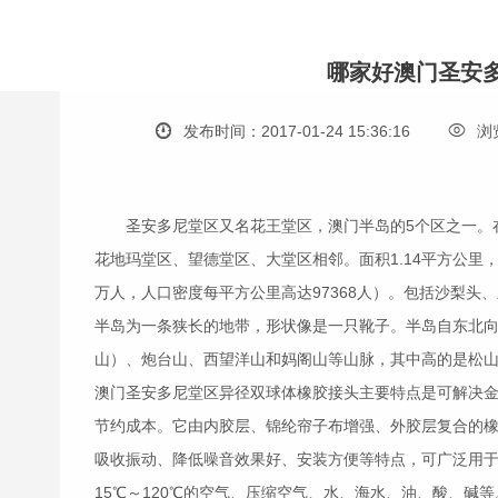
哪家好澳门圣安
发布时间：2017-01-24 15:36:16
浏
圣安多尼堂区又名花王堂区，澳门半岛的5个区之一。
花地玛堂区、望德堂区、大堂区相邻。面积1.14平方公里，占
万人，人口密度每平方公里高达97368人）。包括沙梨
半岛为一条狭长的地带，形状像是一只靴子。半岛自东北
山）、炮台山、西望洋山和妈阁山等山脉，其中高的是松山，
澳门圣安多尼堂区异径双球体
橡胶接头
主要特点是可解决
节约成本。它由内胶层、锦纶帘子布增强、外胶层复合的
吸收振动、降低噪音效果好、安装方便等特点，可广泛用
15℃～120℃的空气、压缩空气、水、海水、油、酸、碱