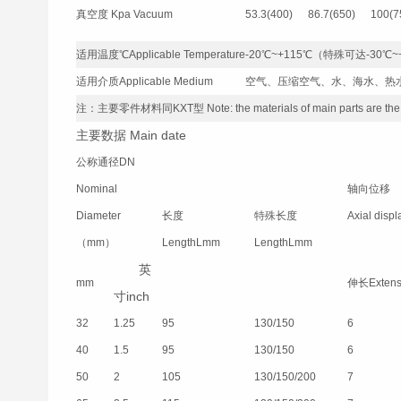
真空度 Kpa Vacuum
53.3(400)
86.7(650)
100(7
适用温度℃Applicable Temperature
-20℃~+115℃（特殊可达-30℃~+250
适用介质Applicable Medium
空气、压缩空气、水、海水、热水、油、酸、碱等Air
注：
主要零件材料同KXT型 Note: the materials of main parts are the s
主要数据 Main date
公称通径DN
Nominal
轴向位移
Diameter
长度
特殊长度
Axial disp
（mm）
LengthLmm
LengthLmm
英
mm
伸长Extens
寸inch
32
1.25
95
130/150
6
40
1.5
95
130/150
6
50
2
105
130/150/200
7