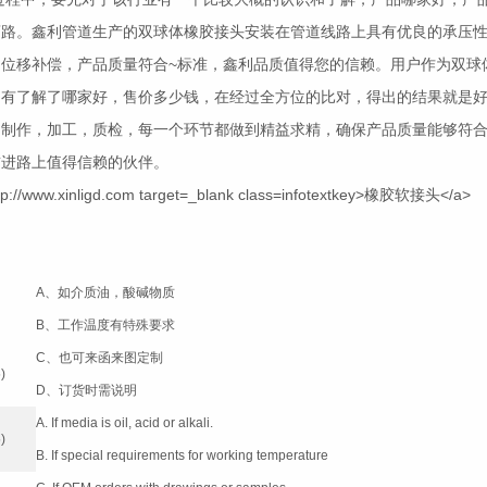
弯路。鑫利管道生产的双球体
橡胶接头
安装在管道线路上具有优良的承压
位移补偿，产品质量符合~标准，鑫利品质值得您的信赖。用户作为双球
只有了解了哪家好，售价多少钱，在经过全方位的比对，得出的结果就是
，制作，加工，质检，每一个环节都做到精益求精，确保产品质量能够符
前进路上值得信赖的伙伴。
A、如介质油，酸碱物质
B、工作温度有特殊要求
C、也可来函来图定制
)
D、订货时需说明
A. If media is oil, acid or alkali.
)
B. If special requirements for working temperature