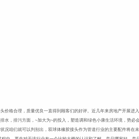
接头
价格合理，质量优良一直得到顾客们的好评。近几年来房地产开展进
排水，排污方面，~加大为~的投入，塑造调和绿色小康生活环境，势必
点状况咱们就可以判别出，双球体
橡胶接头
作为管道行业的主要配件将在
过程中，要先对于该行业有一个比较大概的认识和了解，产品哪家好，产