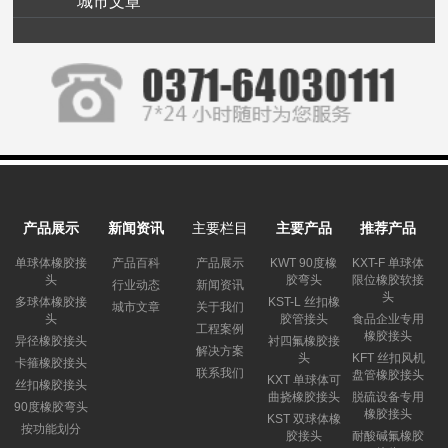
城市文章
产品展示
新闻资讯
主要栏目
主要产品
推荐产品
单球体橡胶接
产品百科
产品展示
KWT 90度橡
KXT-F 单球体
头
胶弯头
限位橡胶软接
行业动态
新闻资讯
头
多球体橡胶接
KST-L 丝扣橡
城市文章
关于我们
头
胶管接头
食品企业专用
工程案例
橡胶接头
异径橡胶接头
衬四氟橡胶接
解决方案
头
KFT 丝扣风机
卡箍橡胶接头
联系我们
盘管橡胶接头
KXT 单球体可
丝扣橡胶接头
曲挠橡胶接头
脱硫设备专用
90度橡胶弯头
橡胶接头
KST 双球体橡
按功能划分
胶接头
耐酸碱氟橡胶