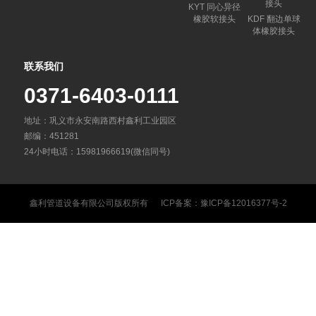
接头
KYT 同心异径
橡胶软接头
KDF 翻边单球
体橡胶接头
联系我们
0371-6403-0111
地址：巩义市永安南路西村鑫利工业园区
邮编：451281
24小时电话：15981966619(微信同号)
鑫利管道设备有限公司
版权所有 ICP备案：
豫ICP备12016377号-2