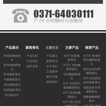
产品展示
新闻资讯
主要栏目
主要产品
推荐产品
单球体橡胶接
产品百科
产品展示
KWT 90度橡
KXT-F 单球体
头
胶弯头
限位橡胶软接
行业动态
新闻资讯
头
多球体橡胶接
KST-L 丝扣橡
城市文章
关于我们
头
胶管接头
食品企业专用
工程案例
橡胶接头
异径橡胶接头
衬四氟橡胶接
解决方案
头
KFT 丝扣风机
卡箍橡胶接头
联系我们
盘管橡胶接头
KXT 单球体可
丝扣橡胶接头
曲挠橡胶接头
脱硫设备专用
90度橡胶弯头
橡胶接头
KST 双球体橡
按功能划分
胶接头
耐酸碱氟橡胶
接头
KYT 同心异径