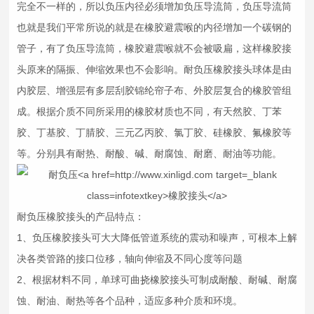
完全不一样的，所以负压内径必须增加负压导流筒，负压导流筒
也就是我们平常所说的就是在橡胶避震喉的内径增加一个碳钢的
管子，有了负压导流筒，橡胶避震喉就不会被吸扁，这样
橡胶接
头
原来的隔振、伸缩效果也不会影响。耐负压
橡胶接头
球体是由
内胶层、增强层有多层刮胶锦纶帘子布、外胶层复合的橡胶管组
成。根据介质不同所采用的橡胶材质也不同，有天然胶、丁苯
胶、丁基胶、丁腈胶、三元乙丙胶、氯丁胶、硅橡胶、氟橡胶等
等。分别具有耐热、耐酸、碱、耐腐蚀、耐磨、耐油等功能。
耐负压
橡胶接头
的产品特点：
1、负压
橡胶接头
可大大降低管道系统的震动和噪声，可根本上解
决各类管路的接口位移，轴向伸缩及不同心度等问题
2、根据材料不同，单球可曲挠
橡胶接头
可制成耐酸、耐碱、耐腐
蚀、耐油、耐热等各个品种，适应多种介质和环境。