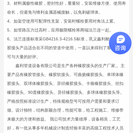
3、材料属极性橡胶，密封性好，重量轻，安装维修方便、使用寿
命长，但避免与锋利金属器械接触，以免刺破球体。
4、如架空使用可配弹性支架，安装时螺栓要用对角法上紧。
5、如管路压力过高时，应用极限螺栓将两端法兰连一起。
6、法兰连接标准采GB4216.3-4216.5标准，巩义鑫利耐负压
橡
胶接头
产品适合在不同的管道中使用，一直以来得到了客户的认
可与大量的好评。
鑫利管道设备有限公司是生产各种橡胶接头的生产厂家,。主
要产品有
橡胶管接头
、
橡胶软接头
、
可曲挠橡胶接头
、
单球体橡
胶接头
、
双球体橡胶接头
、
异径橡胶接头
、
卡箍橡胶接头
、
丝扣
橡胶接头
、
90度橡胶接头
、
异径橡胶接头
、
多球体橡胶接头
等。
严格按照标准设计生产，特殊规格型号可按用户需要和要求订
做。设计独特，结构新颖合理，性能可靠，给工程施工、维修带
来极大的方便和效益。 我公司技术力量雄厚，设备精良，工艺
好，有一批从事多年机械设计制造经验丰富的高级工程技术人员