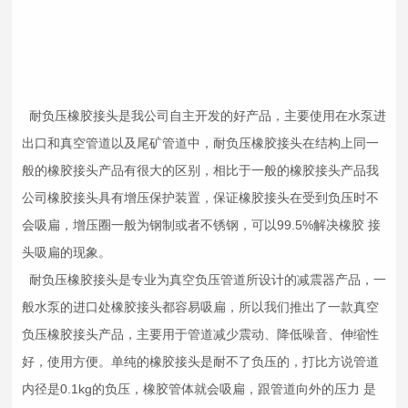
耐负压
橡胶接头
是我公司自主开发的好产品，主要使用在水泵进
出口和真空管道以及尾矿管道中，耐负压
橡胶接头
在结构上同一
般的
橡胶接头
产品有很大的区别，相比于一般的
橡胶接头
产品我
公司
橡胶接头
具有增压保护装置，保证
橡胶接头
在受到负压时不
会吸扁，增压圈一般为钢制或者不锈钢，可以99.5%解决橡胶 接
头吸扁的现象。
耐负压
橡胶接头
是专业为真空负压管道所设计的
减震器
产品，一
般水泵的进口处
橡胶接头
都容易吸扁，所以我们推出了一款真空
负压
橡胶接头
产品，主要用于管道减少震动、降低噪音、伸缩性
好，使用方便。单纯的
橡胶接头
是耐不了负压的，打比方说管道
内径是0.1kg的负压，橡胶管体就会吸扁，跟管道向外的压力 是