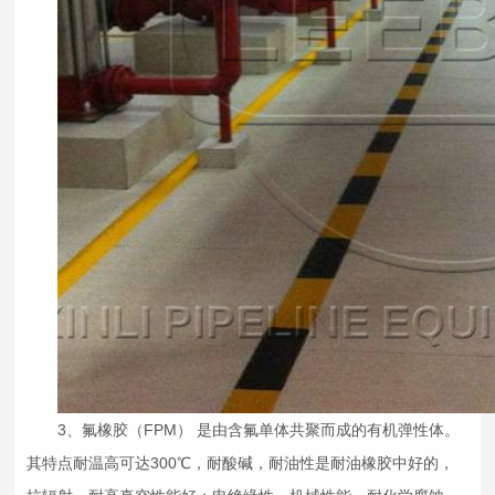
3、氟橡胶（FPM） 是由含氟单体共聚而成的有机弹性体。
其特点耐温高可达300℃，耐酸碱，耐油性是耐油橡胶中好的，