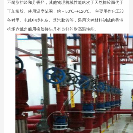
不耐脂肪烃和芳香烃，其他物理机械性能略次于天然橡胶而优于
丁苯橡胶。使用温度范围：约－50℃~+120℃。 主要用作化工设
备衬里、电线电缆包皮、蒸汽胶管等，采用这种材料制成的香港
机场赤鱲角船用
橡胶接头
具有良好的耐高温性能。