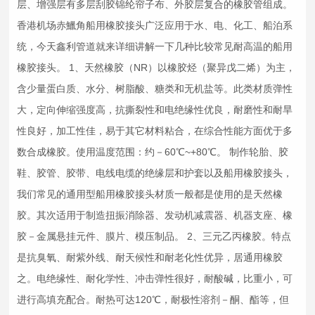
层、增强层有多层刮胶锦纶帘子布、外胶层复合的橡胶管组成。
香港机场赤鱲角船用
橡胶接头
广泛应用于水、电、化工、船泊系
统，今天鑫利管道就来详细讲解一下几种比较常见耐高温的船用
橡胶接头
。 1、天然橡胶（NR）以橡胶烃（聚异戊二烯）为主，
含少量蛋白质、水分、树脂酸、糖类和无机盐等。此类材质弹性
大，定向伸缩强度高，抗撕裂性和电绝缘性优良，耐磨性和耐旱
性良好，加工性佳，易于其它材料粘合，在综合性能方面优于多
数合成橡胶。使用温度范围：约－60℃~+80℃。 制作轮胎、胶
鞋、胶管、胶带、电线电缆的绝缘层和护套以及船用
橡胶接头
，
我们常见的通用型船用
橡胶接头
材质一般都是使用的是天然橡
胶。其次适用于制造扭振消除器、发动机
减震器
、机器支座、橡
胶－金属悬挂元件、膜片、模压制品。 2、三元乙丙橡胶。特点
是抗臭氧、耐紫外线、耐天候性和耐老化性优异，居通用橡胶
之。电绝缘性、耐化学性、冲击弹性很好，耐酸碱，比重小，可
进行高填充配合。耐热可达120℃，耐极性溶剂－酮、酯等，但