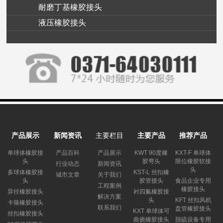
耐磨丁基橡胶接头
液压橡胶接头
产品展示
新闻资讯
主要栏目
主要产品
推荐产品
单球体橡胶接
产品百科
产品展示
KWT 90度橡
KXT-F 单球体
头
胶弯头
限位橡胶软接
行业动态
新闻资讯
头
多球体橡胶接
KST-L 丝扣橡
城市文章
关于我们
头
胶管接头
食品企业专用
工程案例
橡胶接头
异径橡胶接头
衬四氟橡胶接
解决方案
头
KFT 丝扣风机
卡箍橡胶接头
联系我们
盘管橡胶接头
KXT 单球体可
丝扣橡胶接头
曲挠橡胶接头
脱硫设备专用