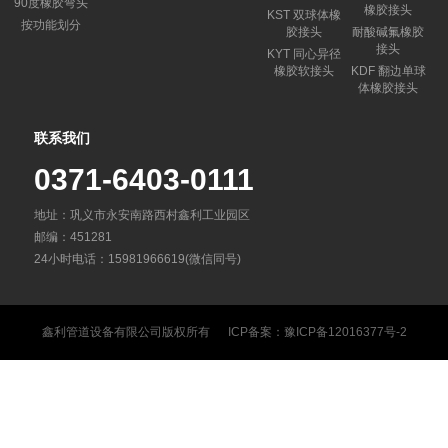
90度橡胶弯头
橡胶接头
KST 双球体橡
按功能划分
胶接头
耐酸碱氟橡胶
接头
KYT 同心异径
橡胶软接头
KDF 翻边单球
体橡胶接头
联系我们
0371-6403-0111
地址：巩义市永安南路西村鑫利工业园区
邮编：451281
24小时电话：15981966619(微信同号)
鑫利管道设备有限公司
版权所有 ICP备案：
豫ICP备12016377号-2