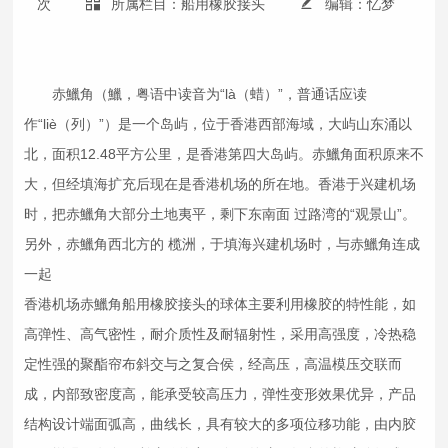
次
所属栏目：船用橡胶接头
编辑：忆梦
赤鱲角（鱲，粤语中读音为“là（蜡）”，普通话应读
作“liè（列）”）是一个岛屿，位于香港西部海域，大屿山东涌以
北，面积12.48平方公里，是香港第四大岛屿。赤鱲角面积原来不
大，但经填海扩充后现在是香港机场的所在地。香港于兴建机场
时，把赤鱲角大部分土地夷平，剩下东南面 过路湾的“观景山”。
另外，赤鱲角西北方的 榄洲，于填海兴建机场时，与赤鱲角连成
一起
香港机场赤鱲角船用
橡胶接头
的球体主要利用橡胶的特性能，如
高弹性、高气密性，耐介质性及耐辐射性，采用高强度，冷热稳
定性强的聚酯帘布斜交与之复合侯，经高压，高温模压交联而
成，内部致密度高，能承受较高压力，弹性变形效果优异，产品
结构设计端面弧高，曲线长，具有较大的多项位移功能，由内胶