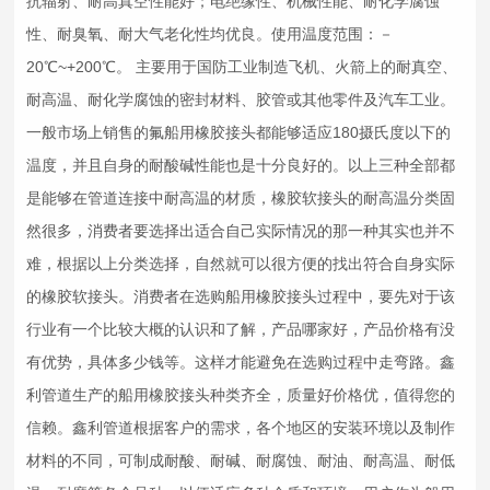
抗辐射、耐高真空性能好；电绝缘性、机械性能、耐化学腐蚀
性、耐臭氧、耐大气老化性均优良。使用温度范围：－
20℃~+200℃。 主要用于国防工业制造飞机、火箭上的耐真空、
耐高温、耐化学腐蚀的密封材料、胶管或其他零件及汽车工业。
一般市场上销售的氟船用
橡胶接头
都能够适应180摄氏度以下的
温度，并且自身的耐酸碱性能也是十分良好的。以上三种全部都
是能够在管道连接中耐高温的材质，
橡胶软接头
的耐高温分类固
然很多，消费者要选择出适合自己实际情况的那一种其实也并不
难，根据以上分类选择，自然就可以很方便的找出符合自身实际
的
橡胶软接头
。消费者在选购船用
橡胶接头
过程中，要先对于该
行业有一个比较大概的认识和了解，产品哪家好，产品价格有没
有优势，具体多少钱等。这样才能避免在选购过程中走弯路。鑫
利管道生产的船用
橡胶接头
种类齐全，质量好价格优，值得您的
信赖。鑫利管道根据客户的需求，各个地区的安装环境以及制作
材料的不同，可制成耐酸、耐碱、耐腐蚀、耐油、耐高温、耐低