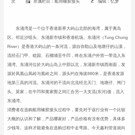
次
所属栏目：船用橡胶接头
编辑：忆梦
东涌湾是一个位于香港新界大屿山北部的海湾，属于离岛
区。邻近沙咀头、东涌新市镇和香港机场。东涌河（Tung Chung
River）是香港大屿山的一条河流，源自弥勒山及地塘仔的山溪，
流经石门甲、稔园、石榴埔至牛凹，终在东涌户外营一带流入东
涌湾。东涌河位於大屿山岛上中部以北，东涌新市镇西南面，发
源於凤凰山凤岭与凰岭之间，源头约在海拔880米，是香港发源
地第三高的河流。东涌河的干流向北流经北天门、地塘仔、闸门
头、莫家，在牛凹和黄家围之间汇合另一大支流(东河)後，流入
东涌湾。
消费者在选购船用
橡胶接头
过程中，要先对于该行业有一个比较
大概的认识和了解，产品哪家好，产品价格有没有优势，具体多
少钱等。这样才能避免在选购过程中走弯路。今天鑫利管道就向