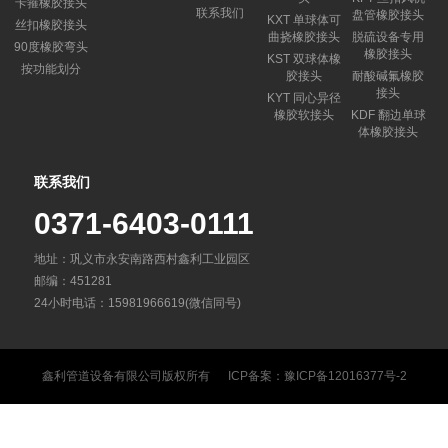
卡箍橡胶接头
联系我们
盘管橡胶接头
KXT 单球体可
丝扣橡胶接头
曲挠橡胶接头
脱硫设备专用
90度橡胶弯头
橡胶接头
KST 双球体橡
按功能划分
胶接头
耐酸碱氟橡胶
接头
KYT 同心异径
橡胶软接头
KDF 翻边单球
体橡胶接头
联系我们
0371-6403-0111
地址：巩义市永安南路西村鑫利工业园区
邮编：451281
24小时电话：15981966619(微信同号)
鑫利管道设备有限公司
版权所有 ICP备案：
豫ICP备12016377号-2