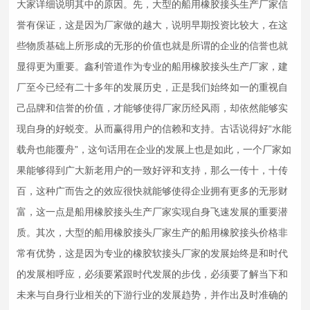
大家详细说明其中的原因。先，大型的船用
橡胶接头
生产厂家信
誉有保证，这是因为厂家做的越大，说明早期投资比较大，在这
些物质基础上所形成的无形的价值也就是所谓的企业的信誉也就
显得更为重要。鑫利管道作为专业的船用
橡胶接头
生产厂家，建
厂至今已经有二十多年的发展历史，正是我们始终如一的重视自
己品牌和信誉的价值，才能够使得厂家历经风雨，却依然能够实
现自身的好蜕变。从而赢得用户的信赖和支持。古话说得好“水能
载舟也能覆舟”，这句话用在企业的发展上也是如此，一个厂家如
果能够得到广大新老用户的一致好评和支持，那么一传十，十传
百，这种广而告之的效应很快就能够使得企业拥有更多的无形财
富，这一点是船用
橡胶接头
生产厂家实现自身飞速发展的重要潜
质。其次，大型的船用
橡胶接头
厂家生产的船用
橡胶接头
价格非
常有优势，这是因为专业的
橡胶软接头
厂家的发展始终是和时代
的发展相呼应，必须要紧跟时代发展的步伐，必须要了解当下和
未来与自身行业相关的下游行业的发展趋势，并作出及时准确的