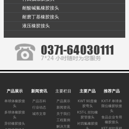
耐酸碱氟橡胶接头
耐磨丁基橡胶接头
液压橡胶接头
产品展示
新闻资讯
主要栏目
主要产品
推荐产品
单球体橡胶接
产品百科
产品展示
KWT 90度橡
KXT-F 单球体
头
胶弯头
限位橡胶软接
行业动态
新闻资讯
头
多球体橡胶接
KST-L 丝扣橡
城市文章
关于我们
头
胶管接头
食品企业专用
工程案例
橡胶接头
异径橡胶接头
衬四氟橡胶接
解决方案
头
KFT 丝扣风机